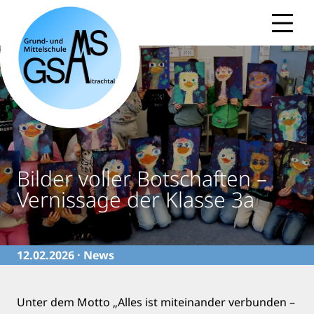
Skip
to
content
Bilder voller Botschaften –
Vernissage der Klasse 3a
12.02.2026 ·
News
Unter dem Motto „Alles ist miteinander verbunden –