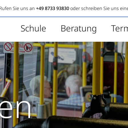
Rufen Sie uns an
+49 8733 93830
oder schreiben Sie uns ein
Schule
Beratung
Ter
ren