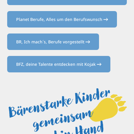
Planet Berufe, Alles um den Berufswunsch
BR, Ich mach´s, Berufe vorgestellt
BFZ, deine Talente entdecken mit Kojak