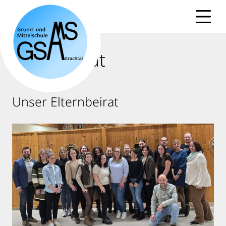
Skip
to
content
Elternbeirat
Unser Elternbeirat