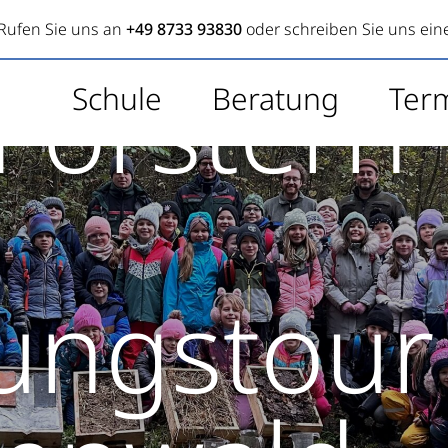
Rufen Sie uns an
+49 8733 93830
oder schreiben Sie uns ein
Förstern
Schule
Beratung
Ter
ungstour