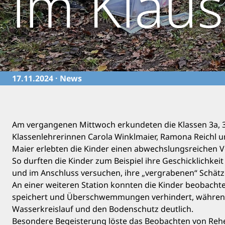
im Klau
17.11.2024 ·
News
Am vergangenen Mittwoch erkundeten die Klassen 3a, 
Klassenlehrerinnen Carola Winklmaier, Ramona Reichl un
Maier erlebten die Kinder einen abwechslungsreichen V
So durften die Kinder zum Beispiel ihre Geschicklichkei
und im Anschluss versuchen, ihre „vergrabenen“ Schätz
An einer weiteren Station konnten die Kinder beobachte
speichert und Überschwemmungen verhindert, während b
Wasserkreislauf und den Bodenschutz deutlich.
Besondere Begeisterung löste das Beobachten von Rehen 