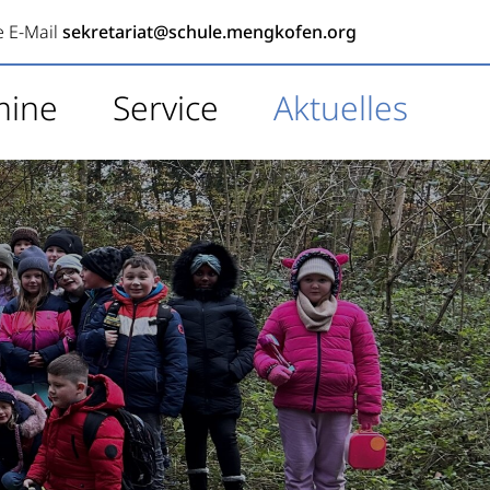
e E-Mail
sekretariat@schule.mengkofen.org
mine
Service
Aktuelles