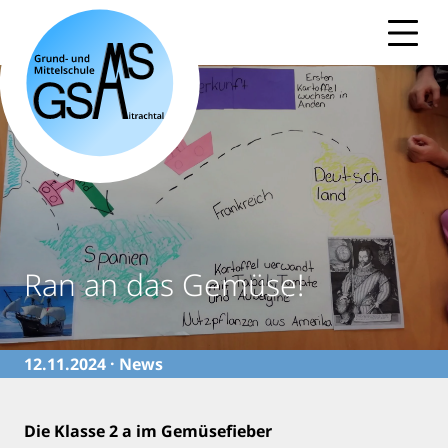
Skip
to
content
Ran an das Gemüse!
12.11.2024 ·
News
Die Klasse 2 a im Gemüsefieber