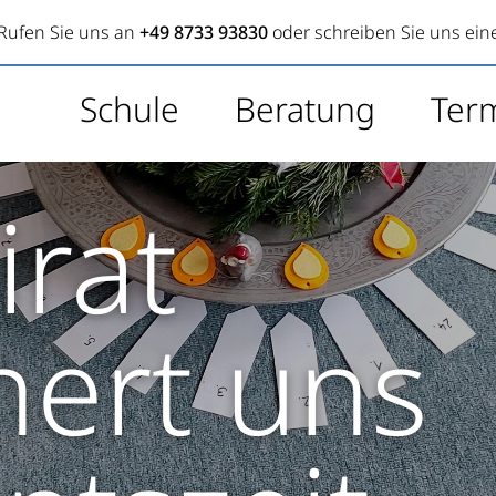
Rufen Sie uns an
+49 8733 93830
oder schreiben Sie uns ein
Schule
Beratung
Ter
irat
nert uns