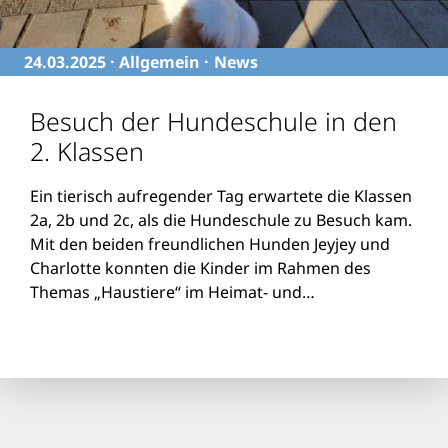
24.03.2025 ·
Allgemein
News
Besuch der Hundeschule in den
2. Klassen
Ein tierisch aufregender Tag erwartete die Klassen
2a, 2b und 2c, als die Hundeschule zu Besuch kam.
Mit den beiden freundlichen Hunden Jeyjey und
Charlotte konnten die Kinder im Rahmen des
Themas „Haustiere“ im Heimat- und
Sachunterricht praktische Erfahrungen sammeln.
weiterlesen
Die Schülerinnen und Schüler führten die Hunde
vorsichtig durch einen Parcours und belohnten sie
mit […]